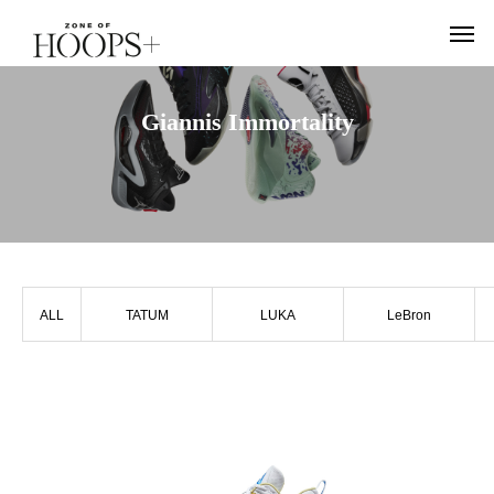
Giannis Immortality
ALL
TATUM
LUKA
LeBron