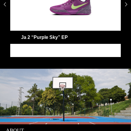


Ja 2 “Purple Sky” EP
J
JA
J
ABOUT