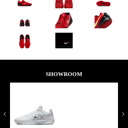
SHOWROOM

