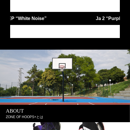
Ja 2 “Purple Sky” EP
JA
ABOUT
ZONE OF HOOPS+とは