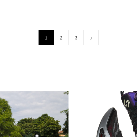
Paris 2024 Plympics
1
2
3