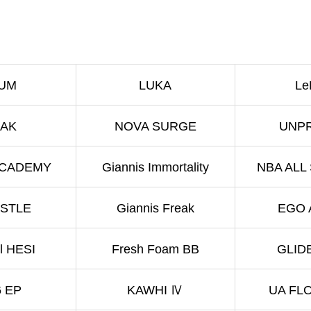
TUM
LUKA
Le
EAK
NOVA SURGE
UNP
ACADEMY
Giannis Immortality
NBA ALL
STLE
Giannis Freak
EGO 
l HESI
Fresh Foam BB
GLID
 EP
KAWHI Ⅳ
UA FL