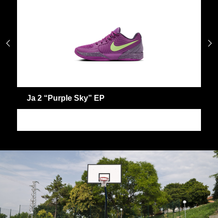


Ja 2 “Purple Sky” EP
J
JA
J