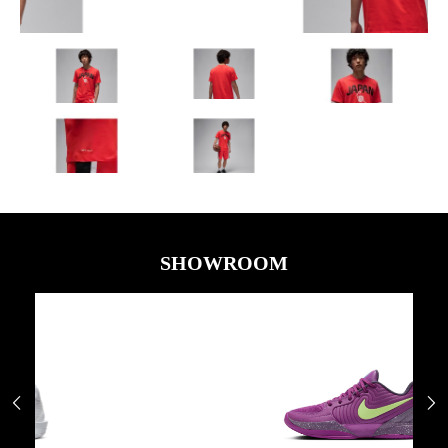
SHOWROOM

