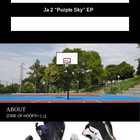
Ja 2 “Purple Sky” EP
J
JA
J
ABOUT
ZONE OF HOOPS+とは