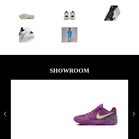
SHOWROOM

