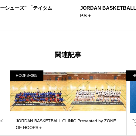
ーシューズ” 「テイタム
JORDAN BASKETBALL C
PS＋
関連記事
HOOPS+365
H
メ
JORDAN BASKETBALL CLINIC Presented by ZONE
OF HOOPS＋