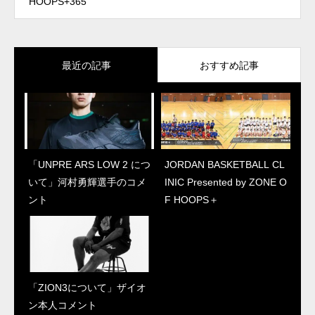
HOOPS+365
最近の記事
おすすめ記事
「UNPRE ARS LOW 2 につ
JORDAN BASKETBALL CL
JORDAN BASKETBALL CL
「UNPRE ARS LOW 2 につ
いて」河村勇輝選手のコメ
INIC Presented by ZONE O
INIC Presented by ZONE O
いて」河村勇輝選手のコメ
ント
F HOOPS＋
F HOOPS＋
ント
「ZION3について」ザイオ
“ジェイソン・テイタム初の
ン本人コメント
シグネチャーシューズ”