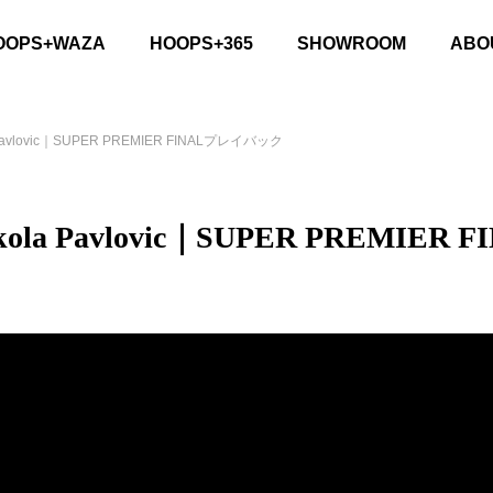
OOPS+WAZA
HOOPS+365
SHOWROOM
ABO
 Pavlovic｜SUPER PREMIER FINALプレイバック
kola Pavlovic｜SUPER PREMI