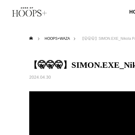
H
HOOPS+WAZA
【🤫🤫🤫】SIMON.EXE_Nikola
【🤫🤫🤫】SIMON.EXE_Ni
2024.04.30