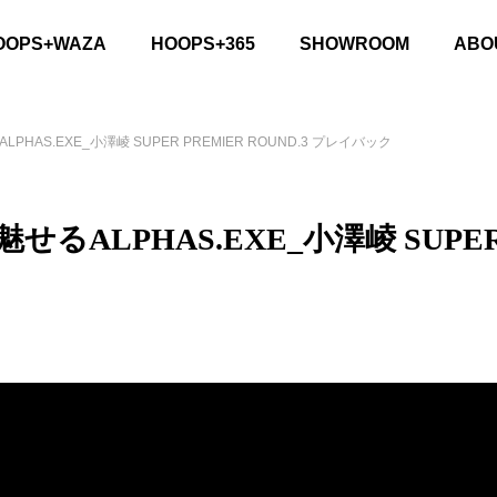
OOPS+WAZA
HOOPS+365
SHOWROOM
ABO
AS.EXE_小澤崚 SUPER PREMIER ROUND.3 プレイバック
LPHAS.EXE_小澤崚 SUPER P