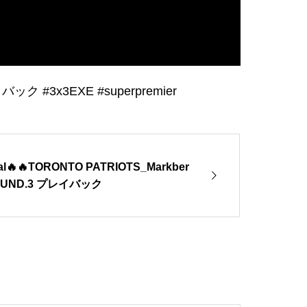
#3x3EXE #superpremier
teal🔥🔥TORONTO PATRIOTS_Markber
 ROUND.3 プレイバック