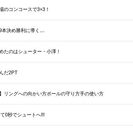
場のコンコースで3×3！
を9本決め勝利に導く…
めたのはシューター・小澤！
だ2PT
】リングへの向かい方ボールの守り方手の使い方
0秒でシュートへ!!!