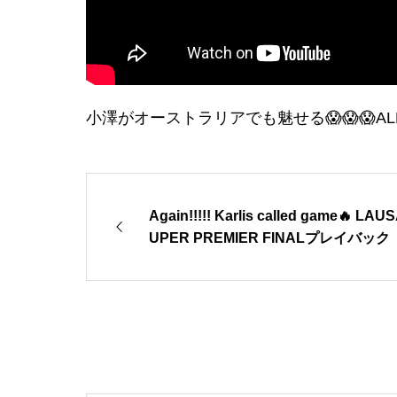
小澤がオーストラリアでも魅せる😱😱😱ALPHAS.
Again!!!!! Karlis called game🔥 LAU
UPER PREMIER FINALプレイバック