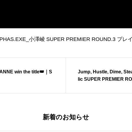
EXE_小澤崚 SUPER PREMIER ROUND.3 プレイバック 
SANNE win the title👑｜S
Jump, Hustle, Dime, S
lic SUPER PREMIER
新着のお知らせ