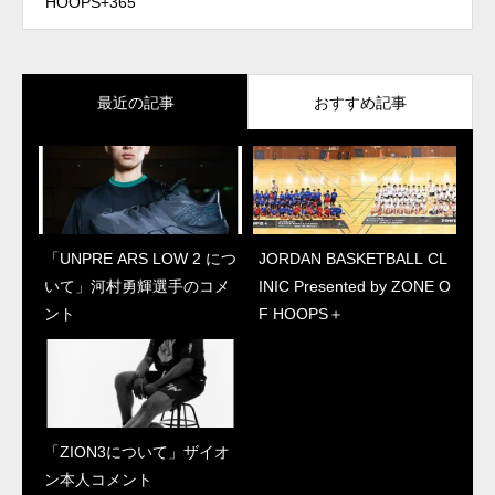
HOOPS+365
最近の記事
おすすめ記事
「UNPRE ARS LOW 2 につ
JORDAN BASKETBALL CL
JORDAN BASKETBALL CL
「ZION3について」ザイオ
いて」河村勇輝選手のコメ
INIC Presented by ZONE O
INIC Presented by ZONE O
ン本人コメント
ント
F HOOPS＋
F HOOPS＋
「ZION3について」ザイオ
“ジェイソン・テイタム初の
ン本人コメント
シグネチャーシューズ”