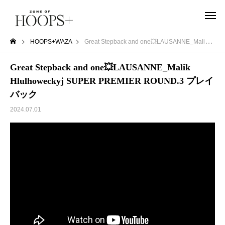
HOOPS+WAZA
Great Stepback and one💥LAUSANNE_Malik Hlulhoweckyj SUPER PREMIER ROUND.3 プレイバック
Great Stepback and one💥LAUSANNE_Malik
Hlulhoweckyj SUPER PREMIER ROUND.3 プレイ
バック
2024.07.01