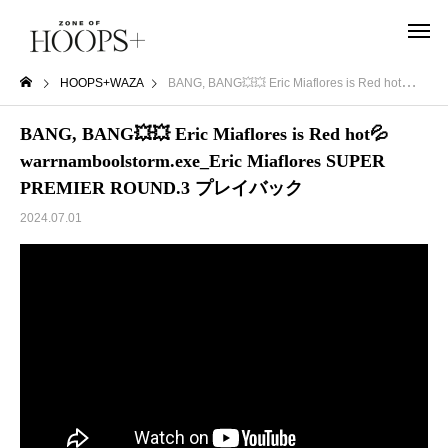
HOOPS+WAZA
BANG, BANG💥💥 Eric Miaflores is Red hot💦warrnamboolstorm.exe_Eric Miaflores SUPER PREMIER ROUND.3 プレイバック
BANG, BANG💥💥 Eric Miaflores is Red hot💦
warrnamboolstorm.exe_Eric Miaflores SUPER
PREMIER ROUND.3 プレイバック
2024.07.01