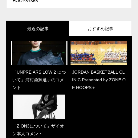
HOOPS+365
最近の記事
おすすめ記事
「UNPRE ARS LOW 2 につ
「ZION3について」ザイオ
JORDAN BASKETBALL CL
“ジェイソン・テイタム初の
いて」河村勇輝選手のコメ
ン本人コメント
INIC Presented by ZONE O
シグネチャーシューズ”
ント
F HOOPS＋
「テイタム 1について」本
人コメント
「ZION3について」ザイオ
JORDAN BASKETBALL CL
ン本人コメント
INIC Presented by ZONE O