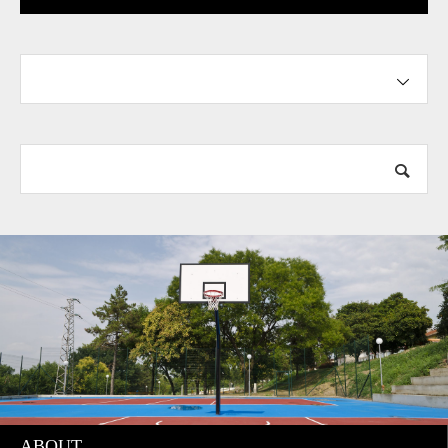
F HOOPS＋
ABOUT