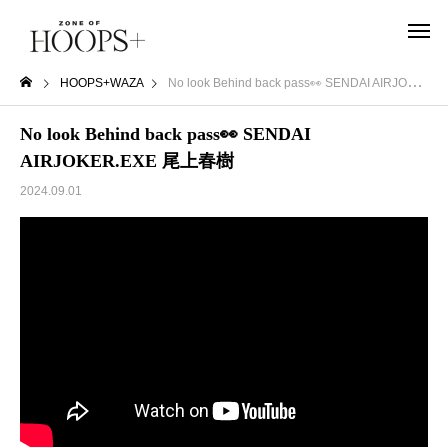
HOOPS+WAZA
No look Behind back pass👀 SENDAI AIRJOKER.EXE 尾上春樹
No look Behind back pass👀 SENDAI
AIRJOKER.EXE 尾上春樹
2024.09.01