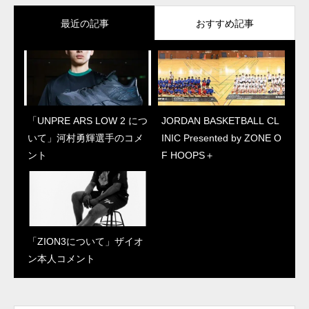
最近の記事
おすすめ記事
「UNPRE ARS LOW 2 につ
「UNPRE ARS LOW 2 につ
JORDAN BASKETBALL CL
JORDAN BASKETBALL CL
いて」河村勇輝選手のコメ
いて」河村勇輝選手のコメ
INIC Presented by ZONE O
INIC Presented by ZONE O
ント
ント
F HOOPS＋
F HOOPS＋
「ZION3について」ザイオ
“ジェイソン・テイタム初の
ン本人コメント
シグネチャーシューズ”
「テイタム 1について」本
人コメント