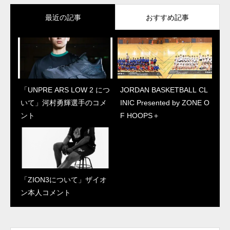
最近の記事
おすすめ記事
「UNPRE ARS LOW 2 につ
“ジェイソン・テイタム初の
JORDAN BASKETBALL CL
「UNPRE ARS LOW 2 につ
いて」河村勇輝選手のコメ
シグネチャーシューズ”
INIC Presented by ZONE O
いて」河村勇輝選手のコメ
ント
「テイタム 1について」本
F HOOPS＋
ント
人コメント
「ZION3について」ザイオ
JORDAN BASKETBALL CL
ン本人コメント
INIC Presented by ZONE O
F HOOPS＋