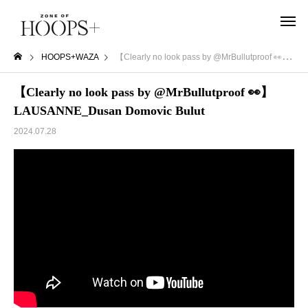
HOOPS+WAZA
【Clearly no look pass by @MrBullutproof 👀】LAUSANNE_Dusan Domovic Bulut
【Clearly no look pass by @MrBullutproof 👀】
LAUSANNE_Dusan Domovic Bulut
2024.07.28