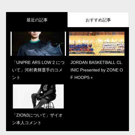
最近の記事
おすすめ記事
「UNPRE ARS LOW 2 につ
“ジェイソン・テイタム初の
JORDAN BASKETBALL CL
「UNPRE ARS LOW 2 につ
いて」河村勇輝選手のコメ
シグネチャーシューズ”
INIC Presented by ZONE O
いて」河村勇輝選手のコメ
ント
「テイタム 1について」本
F HOOPS＋
ント
人コメント
「ZION3について」ザイオ
JORDAN BASKETBALL CL
ン本人コメント
INIC Presented by ZONE O
F HOOPS＋