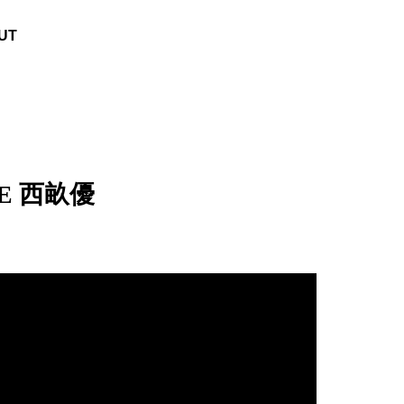
UT
E 西畝優