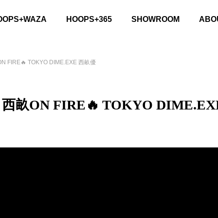
OOPS+WAZA
HOOPS+365
SHOWROOM
ABO
RE🔥 TOKYO DIME.EXE 西畝優
N FIRE🔥 TOKYO DIME.EX