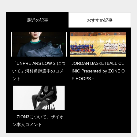
最近の記事
おすすめ記事
「UNPRE ARS LOW 2 につ
「ZION3について」ザイオ
JORDAN BASKETBALL CL
“ジェイソン・テイタム初の
いて」河村勇輝選手のコメ
ン本人コメント
INIC Presented by ZONE O
シグネチャーシューズ”
ント
F HOOPS＋
「テイタム 1について」本
人コメント
「ZION3について」ザイオ
「UNPRE ARS LOW 2 につ
ン本人コメント
いて」河村勇輝選手のコメ
ント