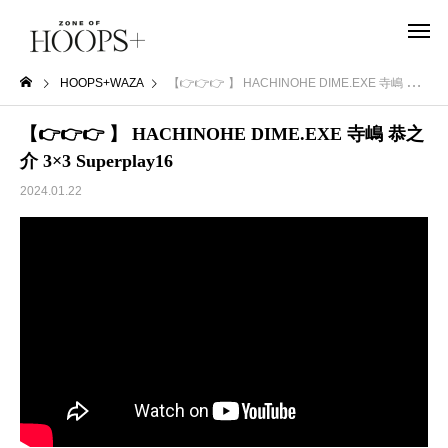
HOOPS+WAZA
【👉👉👉 】 HACHINOHE DIME.EXE 寺嶋 恭之介 3×3 Superplay16
【👉👉👉 】 HACHINOHE DIME.EXE 寺嶋 恭之
介 3×3 Superplay16
2024.01.22