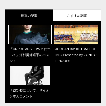
最近の記事
おすすめ記事
「UNPRE ARS LOW 2 につ
“ジェイソン・テイタム初の
JORDAN BASKETBALL CL
「UNPRE ARS LOW 2 につ
いて」河村勇輝選手のコメ
シグネチャーシューズ”
INIC Presented by ZONE O
いて」河村勇輝選手のコメ
ント
「テイタム 1について」本
F HOOPS＋
ント
人コメント
「ZION3について」ザイオ
「ZION3について」ザイオ
ン本人コメント
ン本人コメント