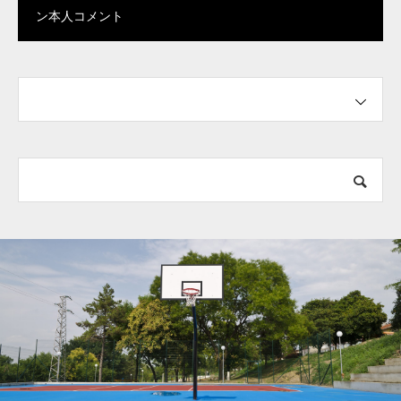
ン本人コメント
シグネチャーシューズ”
「テイタム 1について」本
人コメント