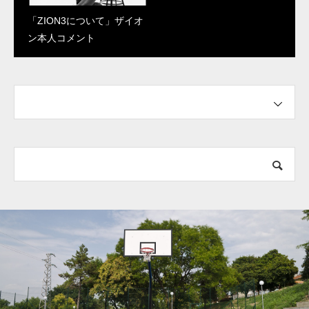
「ZION3について」ザイオ
「UNPRE ARS LOW 2 につ
ン本人コメント
いて」河村勇輝選手のコメ
ント