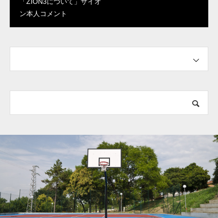
「ZION3について」ザイオ
JORDAN BASKETBALL CL
ン本人コメント
INIC Presented by ZONE O
F HOOPS＋