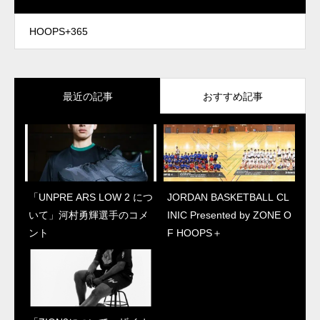
HOOPS+365
最近の記事
おすすめ記事
「UNPRE ARS LOW 2 につ
“ジェイソン・テイタム初の
JORDAN BASKETBALL CL
「ZION3について」ザイオ
いて」河村勇輝選手のコメ
シグネチャーシューズ”
INIC Presented by ZONE O
ン本人コメント
ント
「テイタム 1について」本
F HOOPS＋
人コメント