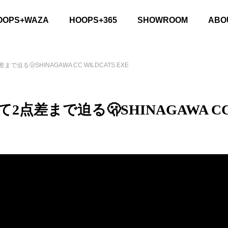
OOPS+WAZA
HOOPS+365
SHOWROOM
ABO
る🫢SHINAGAWA CC WILDCATS.EXE
差まで迫る🫢SHINAGAWA CC W