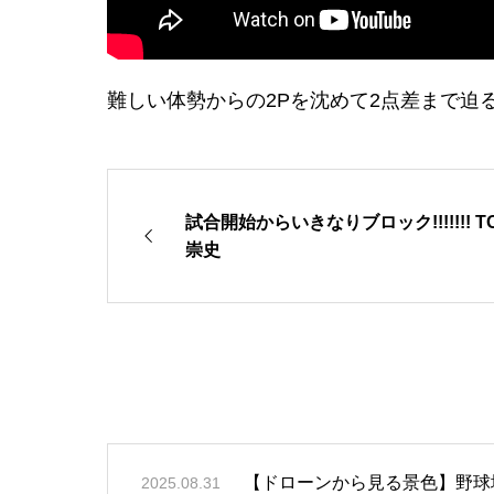
難しい体勢からの2Pを沈めて2点差まで迫る🫢SHINAG
試合開始からいきなりブロック!!!!!!! TO
崇史
【ドローンから見る景色】野球
2025.08.31