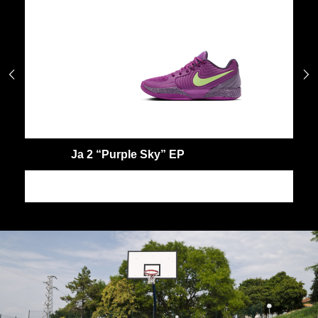


Ja 2 “Purple Sky” EP
J
JA
J