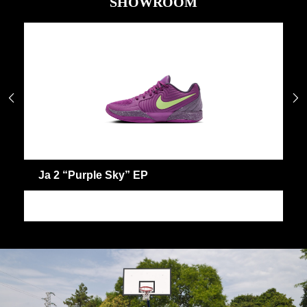
SHOWROOM


Ja 2 “Purple Sky” EP
J
JA
J