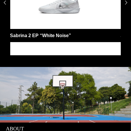


Ja 2 “Purple Sky” EP
JA
ABOUT