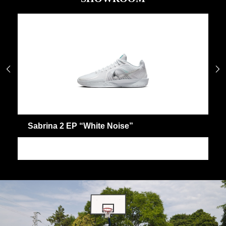


Noise”
Ja 2 “Purple Sky” EP
JA