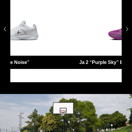


Ja 2 “Purple Sky” EP
JA