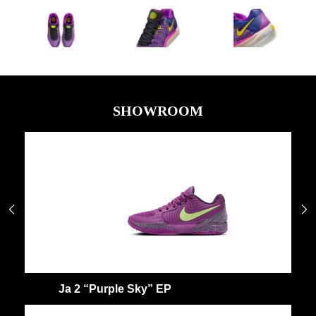
SHOWROOM


Ja 2 “Purple Sky” EP
J