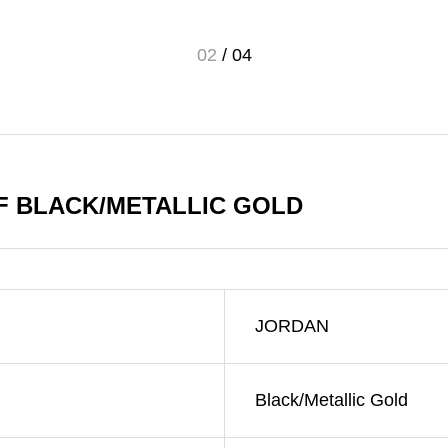
02
/
04
F BLACK/METALLIC GOLD
JORDAN
Black/Metallic Gold