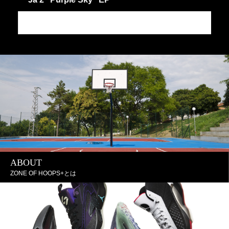
JA
J
ABOUT
ZONE OF HOOPS+とは