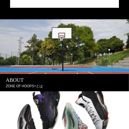
JA
J
ABOUT
ZONE OF HOOPS+とは