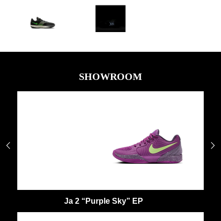
SHOWROOM


Ja 2 “Purple Sky” EP
J