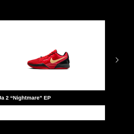

Ja 2 “Foundation” EP
Sabrina
JA
SABRI