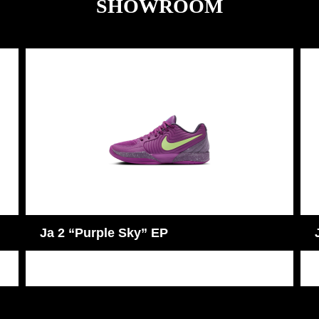
SHOWROOM
Ja 2 “Nightmare” EP
JA