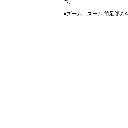
つ。
●ズーム、ズーム:前足部の