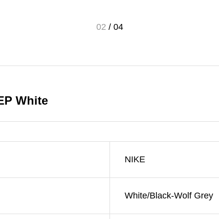
02
/
04
 EP White
NIKE
White/Black-Wolf Grey