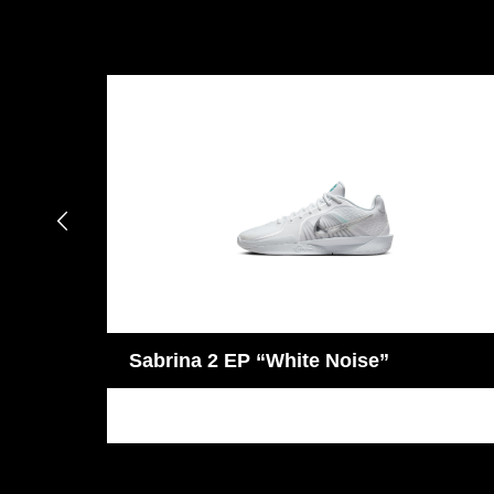

Ja 2 “Purple Sky” EP
JA