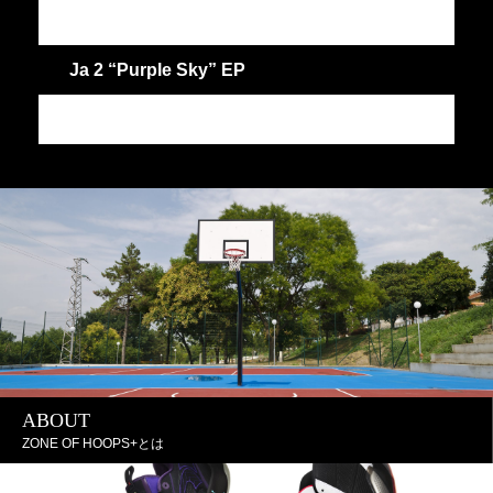
Ja 2 “Purple Sky” EP
J
JA
J
ABOUT
ZONE OF HOOPS+とは