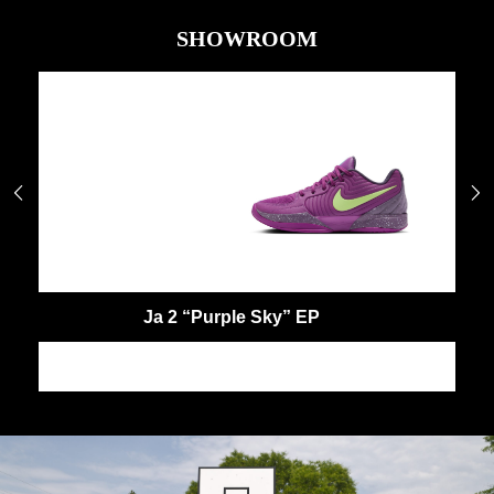
SHOWROOM


Ja 2 “Purple Sky” EP
J
JA
J