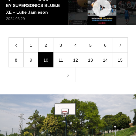
EY SUPERSONICS BLUE.E
XE – Luke Jamieson
2024.03.29
1
2
3
4
5
6
7
8
9
10
11
12
13
14
15