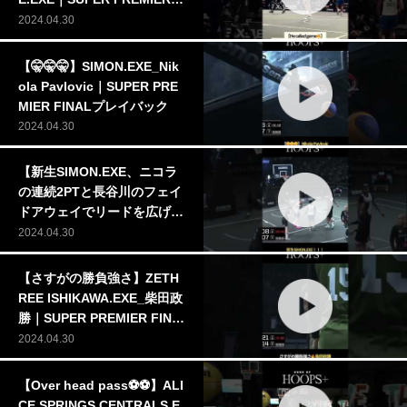
INALプレイバック #3x3EXE
2024.04.30
#superpremier
【🤫🤫🤫】SIMON.EXE_Nik
ola Pavlovic｜SUPER PRE
MIER FINALプレイバック
2024.04.30
【新生SIMON.EXE、ニコラ
の連続2PTと長谷川のフェイ
ドアウェイでリードを広げ
る】SIMON.EXE_長谷川聖_
2024.04.30
Nikola Pavlovic｜SUPER P
REMIER FINALプレイバック
【さすがの勝負強さ】ZETH
#3x3EXE #superpremier
REE ISHIKAWA.EXE_柴田政
勝｜SUPER PREMIER FINA
Lプレイバック
2024.04.30
【Over head pass⚽️⚽️】ALI
CE SPRINGS CENTRALS.E