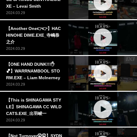
XE – Levai Smith
2024.03.29
【Another One👉👉】HAC
HINOHE DIME.EXE_寺嶋恭
之介
2024.03.29
【ONE HAND DUNK!!!✋
🏀】WARRNAMBOOL STO
RM.EXE – Liam McInerney
2024.03.29
【This is SHINAGAWA STY
LE】SHINAGAWA CC WILD
CATS.EXE_出羽崚一
2024.03.29
【Not Turnover🤫🤫】SYDN