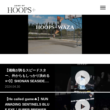
HOOPS+WAZA
【湘南が誇るスピードスタ
ー、外からもしっかり決める
⭐️💨】SHONAN SEASIDE.EX
E_ 加藤智行｜SUPER PREM
2024.04.30
IER FINALプレイバック
【He called game🔥】NUN
AWADING SENTINELS BLU
E.EXE｜SUPER PREMIER F